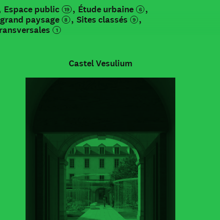
Espace public
Étude urbaine
19
6
t grand paysage
Sites classés
8
9
ransversales
1
Castel Vesulium