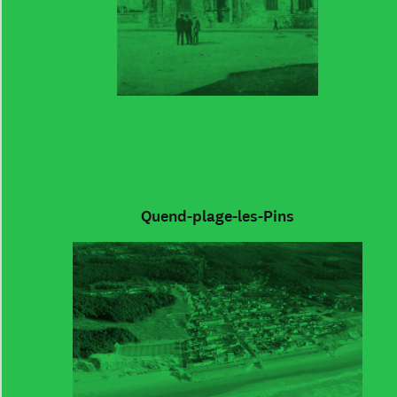
Quend-plage-les-Pins